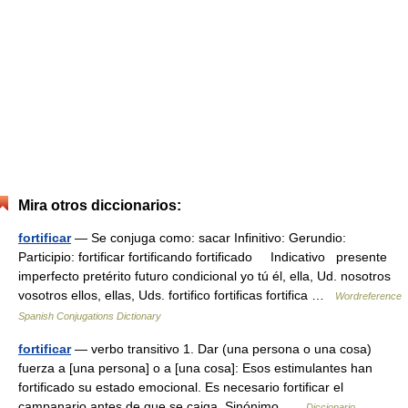
Mira otros diccionarios:
fortificar
— Se conjuga como: sacar Infinitivo: Gerundio:
Participio: fortificar fortificando fortificado Indicativo presente
imperfecto pretérito futuro condicional yo tú él, ella, Ud. nosotros
vosotros ellos, ellas, Uds. fortifico fortificas fortifica …
Wordreference
Spanish Conjugations Dictionary
fortificar
— verbo transitivo 1. Dar (una persona o una cosa)
fuerza a [una persona] o a [una cosa]: Esos estimulantes han
fortificado su estado emocional. Es necesario fortificar el
campanario antes de que se caiga. Sinónimo …
Diccionario