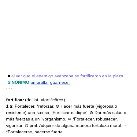
■
al ver que el enemigo avanzaba se fortificaron en la plaza.
SINÓNIMO
amurallar
guarnecer
* * *
fortificar
(del lat. «fortificāre»)
1
tr. Fortalecer, *reforzar. ⊚ Hacer más fuerte (vigorosa o
resistente) una ↘cosa: ‘Fortificar el dique’. ⊚ Dar más salud o
más fuerzas a un ↘organismo. ≃ *Fortalecer, robustecer,
vigorizar. ⊚ prnl. Adquirir de alguna manera fortaleza moral. ≃
*Fortalecerse, hacerse fuerte.