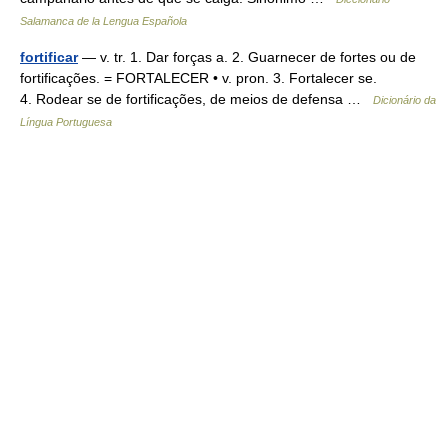
Salamanca de la Lengua Española
fortificar
— v. tr. 1. Dar forças a. 2. Guarnecer de fortes ou de
fortificações. = FORTALECER • v. pron. 3. Fortalecer se.
4. Rodear se de fortificações, de meios de defensa …
Dicionário da
Língua Portuguesa