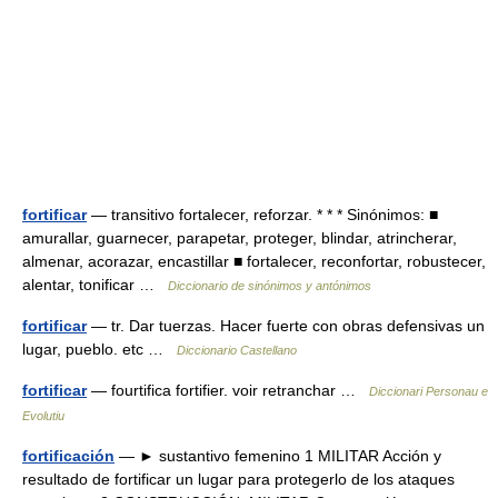
fortificar
— transitivo fortalecer, reforzar. * * * Sinónimos: ■
amurallar, guarnecer, parapetar, proteger, blindar, atrincherar,
almenar, acorazar, encastillar ■ fortalecer, reconfortar, robustecer,
alentar, tonificar …
Diccionario de sinónimos y antónimos
fortificar
— tr. Dar tuerzas. Hacer fuerte con obras defensivas un
lugar, pueblo. etc …
Diccionario Castellano
fortificar
— fourtifica fortifier. voir retranchar …
Diccionari Personau e
Evolutiu
fortificación
— ► sustantivo femenino 1 MILITAR Acción y
resultado de fortificar un lugar para protegerlo de los ataques