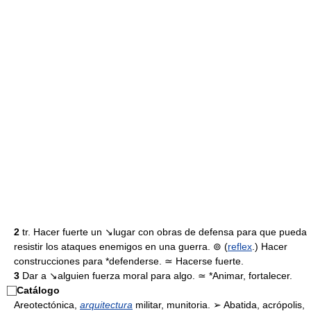
2
tr. Hacer fuerte un ↘lugar con obras de defensa para que pueda
resistir los ataques enemigos en una guerra. ⊚ (
reflex
.) Hacer
construcciones para *defenderse. ≃ Hacerse fuerte.
3
Dar a ↘alguien fuerza moral para algo. ≃ *Animar, fortalecer.
⃞
Catálogo
Areotectónica,
arquitectura
militar, munitoria. ➢ Abatida, acrópolis,