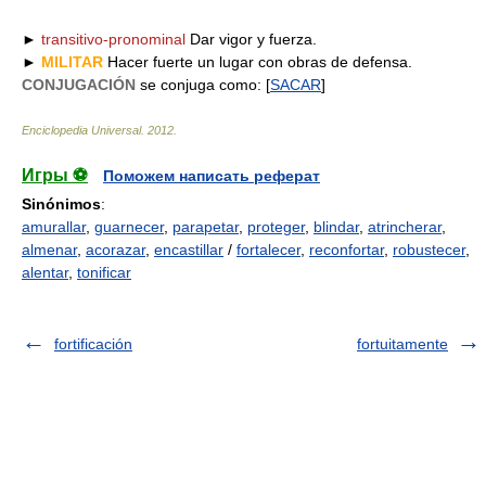
* * *
►
transitivo-pronominal
Dar vigor y fuerza.
►
MILITAR
Hacer fuerte un lugar con obras de defensa.
CONJUGACIÓN
se conjuga como: [
SACAR
]
Enciclopedia Universal
.
2012
.
Игры ⚽
Поможем написать реферат
Sinónimos
:
amurallar
,
guarnecer
,
parapetar
,
proteger
,
blindar
,
atrincherar
,
almenar
,
acorazar
,
encastillar
/
fortalecer
,
reconfortar
,
robustecer
,
alentar
,
tonificar
fortificación
fortuitamente