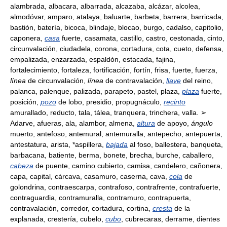
alambrada, albacara, albarrada, alcazaba, alcázar, alcolea,
almodóvar, amparo, atalaya, baluarte, barbeta, barrera, barricada,
bastión, batería, bicoca, blindaje, blocao, burgo, cadalso, capitolio,
caponera,
casa
fuerte, casamata, castillo, castro, cestonada, cinto,
circunvalación, ciudadela, corona, cortadura, cota, cueto, defensa,
empalizada, enzarzada, espaldón, estacada, fajina,
fortalecimiento, fortaleza, fortificación, fortín, frisa, fuerte, fuerza,
línea
de circunvalación,
línea
de contravalación,
llave
del reino,
palanca, palenque, palizada, parapeto, pastel, plaza,
plaza
fuerte,
posición,
pozo
de lobo, presidio, propugnáculo,
recinto
amurallado, reducto, tala, tálea, tranquera, trinchera, valla. ➢
Adarve, afueras, ala, alambor, almena,
altura
de apoyo,
ángulo
muerto, antefoso, antemural, antemuralla, antepecho, antepuerta,
antestatura, arista, *aspillera,
bajada
al foso, ballestera, banqueta,
barbacana, batiente, berma, bonete, brecha, burche, caballero,
cabeza
de puente, camino cubierto, camisa, candelero, cañonera,
capa, capital, cárcava, casamuro, caserna, cava,
cola
de
golondrina, contraescarpa, contrafoso, contrafrente, contrafuerte,
contraguardia, contramuralla, contramuro, contrapuerta,
contravalación, corredor, cortadura, cortina,
cresta
de la
explanada, crestería, cubelo,
cubo
, cubrecaras, derrame, dientes