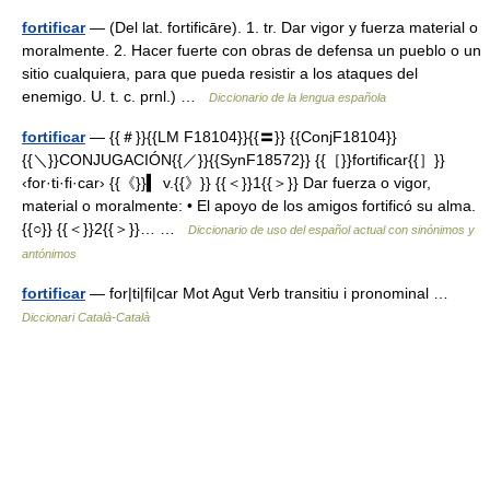
fortificar
— (Del lat. fortificāre). 1. tr. Dar vigor y fuerza material o
moralmente. 2. Hacer fuerte con obras de defensa un pueblo o un
sitio cualquiera, para que pueda resistir a los ataques del
enemigo. U. t. c. prnl.) …
Diccionario de la lengua española
fortificar
— {{＃}}{{LM F18104}}{{〓}} {{ConjF18104}}
{{＼}}CONJUGACIÓN{{／}}{{SynF18572}} {{［}}fortificar{{］}}
‹for·ti·fi·car› {{《}}▍ v.{{》}} {{＜}}1{{＞}} Dar fuerza o vigor,
material o moralmente: • El apoyo de los amigos fortificó su alma.
{{○}} {{＜}}2{{＞}}… …
Diccionario de uso del español actual con sinónimos y
antónimos
fortificar
— for|ti|fi|car Mot Agut Verb transitiu i pronominal …
Diccionari Català-Català