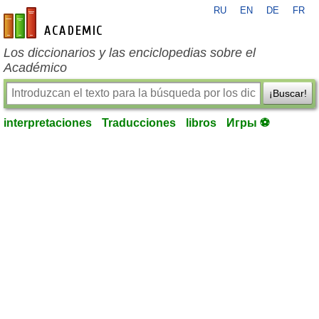
RU
EN
DE
FR
es-academic.com
Los diccionarios y las enciclopedias sobre el
Académico
¡Buscar!
interpretaciones
Traducciones
libros
Игры ⚽