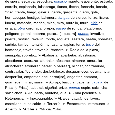
de sierra, escarpa, escuchas,
espacio
muerto, esperonte, estrada,
estrella, explanada, falsabraga, flanco, flecha, fonsario, fosado,
*foso, frente, fuego, galería, garita, garganta, glacis, gola,
hornabeque, hostigo, ladronera,
lengua
de sierpe, lienzo, lisera,
luneta, matacán, merlón, mina, mira, muralla, muro,
nido
de
urraca,
obra
coronada, orejón,
paseo
de ronda, plataforma,
polígono, portal, poterna, pucara [o pucará],
puente
levadizo,
puerta, rastrillo, revellín, ronda, roqueta, saetera, saetía, sobrefaz,
surtida, tambor, tenallón, tenaza, terraplén, torre,
torre
del
homenaje, través, travesía, *tronera. ➢ Radio de la plaza,
semigola, sobrefaz. ➢ Abaluartar, abarbetar, abastionar,
abestionar, acorazar, afortalar, afosarse, almenar, amurallar,
atrincherar, atronerar, barrar [o barrear], blindar, contraminar,
contravalar, *defender, desfortalecer, desguarnecer, desmantelar,
desperfilar, empentar, encubertar[se], engaritar, enmotar,
guarnecer, mirar, murar. ➢ Abrojo, báscula, batiente,
caballo
de
Frisa [o Frisia], cabezal, cigoñal, erizo,
puerco
espín, salchicha,
salchichón. ➢ Anúbada, anúteba, dúa. ➢ Zona polémica. ➢
Retenencia. ➢ Inexpugnable. ➢ Alcaide,
capitán
de llaves,
castellano, subalcaide. ➢ Tercería. ➢ Extramuros, intramuros. ➢
Abierto. ➢ *Artillería. *Milicia. *Sitio.