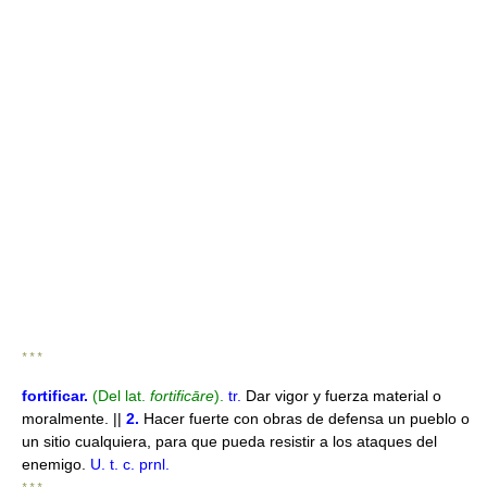
* * *
fortificar
.
(Del lat.
fortificāre
).
tr.
Dar vigor y fuerza material o
moralmente. ||
2.
Hacer fuerte con obras de defensa un pueblo o
un sitio cualquiera, para que pueda resistir a los ataques del
enemigo.
U. t. c. prnl.